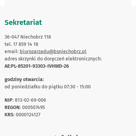
Sekretariat
36-047 Niechobrz 118
tel. 17 859 14 18
email:
biurozarzadu@bsniechobrz.pl
adres skrzynki do doręczeń elektronicznych:
AE:PL-85201-93303-IVHWD-26
godziny otwarcia:
od poniedziałku do piątku 07:30 - 15:00
NIP
: 813-02-69-006
REGON
: 000507495
KRS
: 0000124127