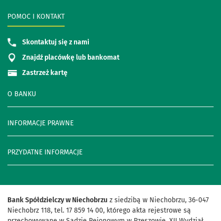
POMOC I KONTAKT
Skontaktuj się z nami
Znajdź placówkę lub bankomat
Zastrzeż kartę
O BANKU
INFORMACJE PRAWNE
PRZYDATNE INFORMACJE
Bank Spółdzielczy w Niechobrzu
z siedzibą w Niechobrzu, 36-047
Niechobrz 118, tel. 17 859 14 00, którego akta rejestrowe są
przechowywane w Sądzie Rejonowym w Rzeszowie, XII Wydział