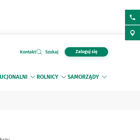
Zaloguj się
Kontakt
Szukaj
TUCJONALNI
ROLNICY
SAMORZĄDY
brzu.