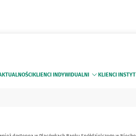
AKTUALNOŚCI
KLIENCI INDYWIDUALNI
KLIENCI INSTY
 również dostępna w Placówkach Banku Spółdzielczego w Niecho