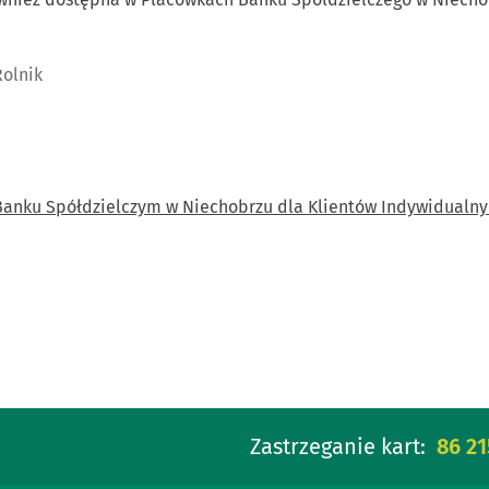
Rolnik
w Banku Spółdzielczym w Niechobrzu dla Klientów Indywidualn
Zastrzeganie kart:
86 21