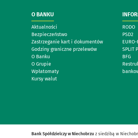
O BANKU
INFO
Aktualności
RODO
Bezpieczeństwo
PSD2
Zastrzeganie kart i dokumentów
EURO-
Godziny graniczne przelewów
SPLIT 
O Banku
BFG
O Grupie
Restruk
Wpłatomaty
banko
Kursy walut
Bank Spółdzielczy w Niechobrzu
z siedzibą w Niechobr