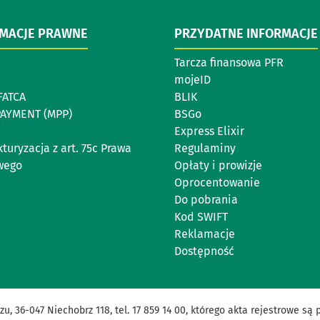
RMACJE PRAWNE
PRZYDATNE INFORMACJE
Tarcza finansowa PFR
mojeID
FATCA
BLIK
PAYMENT (MPP)
BSGo
Express Elixir
turyzacja z art. 75c Prawa
Regulaminy
wego
Opłaty i prowizje
Oprocentowanie
Do pobrania
Kod SWIFT
Reklamacje
Dostępność
zu, 36-047 Niechobrz 118, tel. 17 859 14 00, którego akta rejestrowe 