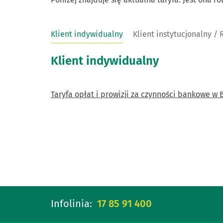
Klient indywidualny
Klient instytucjonalny / 
Klient indywidualny
Taryfa opłat i prowizji za czynności bankowe 
Infolinia:
17 85 91 400