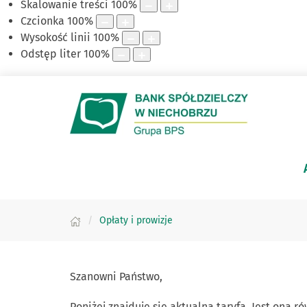
Skalowanie treści
100
%
Czcionka
100
%
Wysokość linii
100
%
Odstęp liter
100
%
Opłaty i prowizje
Szanowni Państwo,
Poniżej znajduje się aktualna taryfa. Jest ona