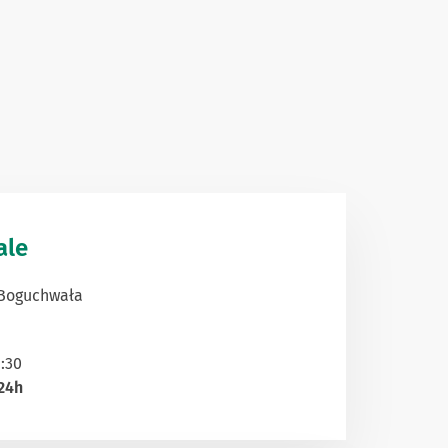
ale
0 Boguchwała
:30
24h