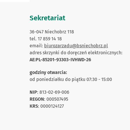
Sekretariat
36-047 Niechobrz 118
tel. 17 859 14 18
email:
biurozarzadu@bsniechobrz.pl
adres skrzynki do doręczeń elektronicznych:
AE:PL-85201-93303-IVHWD-26
godziny otwarcia:
od poniedziałku do piątku 07:30 - 15:00
NIP
: 813-02-69-006
REGON
: 000507495
KRS
: 0000124127