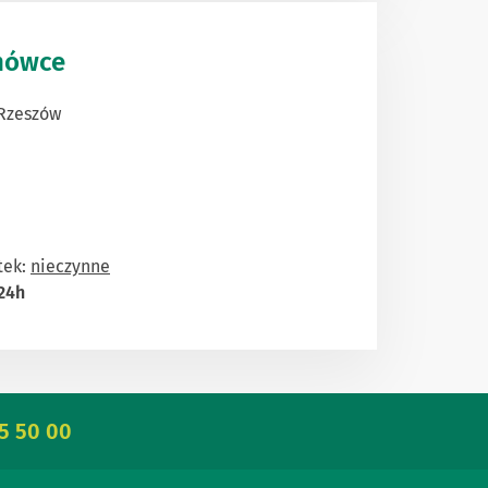
anówce
 Rzeszów
tek:
nieczynne
24h
5 50 00